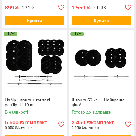
899
1 550
₴
₴
1 249 ₴
2 150 ₴
Купити
Купити
–17%
–17%
Набір штанга + гантелі
Штанга 50 кг. — Найкраща
розбірні 119 кг.
ціна!
В наявності
Готово до відправки
5 500
2 450
₴/комплект
₴/комплект
6 650 ₴/комплект
2 950 ₴/комплект