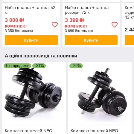
Набір штанга + гантелі 52
Набір штанга + гантелі
Комп
кг
розбірні 72 кг.
з'єд
42 кг
3 000
3 399
₴/
₴/
розб
комплект
комплект
дис
2 4
3 350 ₴/комплект
3 699 ₴/комплект
Купити
Купити
Акційні пропозиції та новинки
Топ продажів
–31%
–29%
Комплект гантелей NEO-
Комплект гантелей NEO-