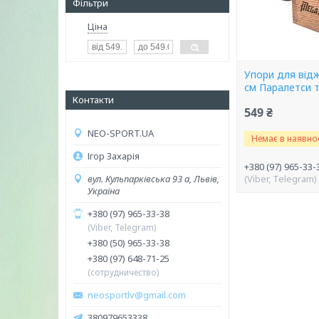
Фільтри
Ціна
Упори для від
см Паралетси 
Контакти
549 ₴
NEO-SPORT.UA
Немає в наявнос
Ігор Захарія
+380 (97) 965-33-
вул. Кульпарківська 93 а, Львів,
(Viber, Telegram)
Україна
+380 (97) 965-33-38
(Viber, Telegram)
+380 (50) 965-33-38
+380 (97) 648-71-25
(сотрудничество)
neosportlv@gmail.com
380979653338