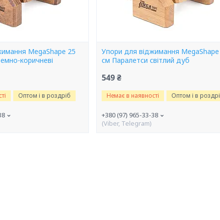
жимання MegaShape 25
Упори для віджимання MegaShape
темно-коричневі
см Паралетси світлий дуб
549 ₴
ті
Оптом і в роздріб
Немає в наявності
Оптом і в роздр
38
+380 (97) 965-33-38
(Viber, Telegram)