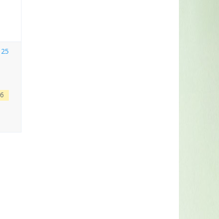
 25
іб