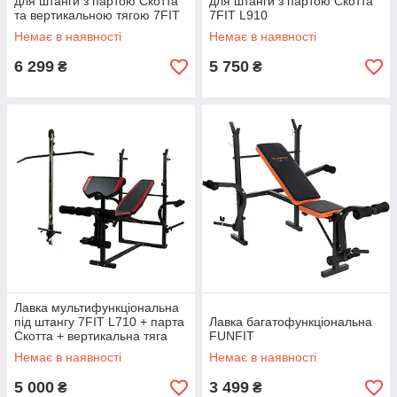
для штанги з партою Скотта
для штанги з партою Скотта
та вертикальною тягою 7FIT
7FIT L910
L910+
Немає в наявності
Немає в наявності
6 299
5 750
₴
₴
Лавка мультифункціональна
під штангу 7FIT L710 + парта
Лавка багатофункціональна
Скотта + вертикальна тяга
FUNFIT
Немає в наявності
Немає в наявності
5 000
3 499
₴
₴