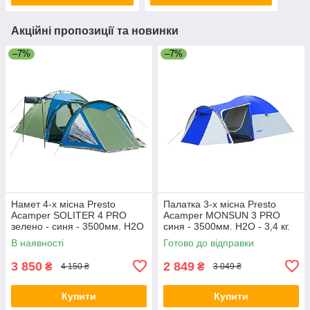
Акційні пропозиції та новинки
–7%
–7%
Намет 4-х місна Presto
Палатка 3-х місна Presto
Acamper SOLITER 4 PRO
Acamper MONSUN 3 PRO
зелено - синя - 3500мм. Н2О
синя - 3500мм. H2О - 3,4 кг.
- 5,3 кг
В наявності
Готово до відправки
3 850
2 849
₴
₴
4 150 ₴
3 049 ₴
Купити
Купити