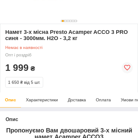
Намет 3-х місна Presto Acamper ACCO 3 PRO
синя - 3000мм. Н2О - 3,2 кг
Немає в наявності
Опт і роздріб
1 999
₴
1 650 ₴
від 5 шт.
Опис
Характеристики
Доставка
Оплата
Умови п
Опис
Пропонуємо Вам двошаровий 3-х місний
намет Acamper ACCO3