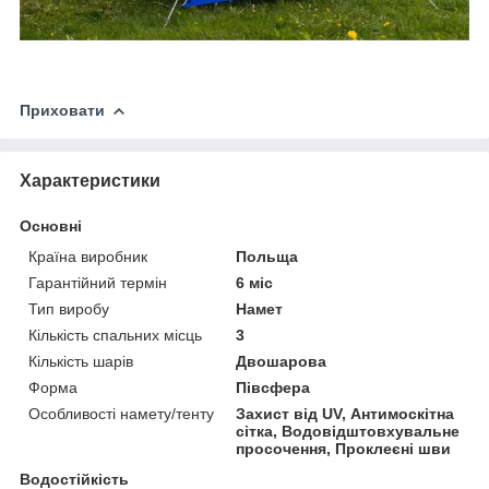
Приховати
Характеристики
Основні
Країна виробник
Польща
Гарантійний термін
6 міс
Тип виробу
Намет
Кількість спальних місць
3
Кількість шарів
Двошарова
Форма
Півсфера
Особливості намету/тенту
Захист від UV, Антимоскітна
сітка, Водовідштовхувальне
просочення, Проклеєні шви
Водостійкість