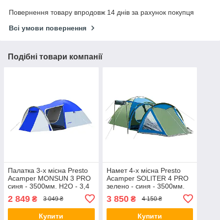
Повернення товару впродовж 14 днів за рахунок покупця
Всі умови повернення
Подібні товари компанії
Палатка 3-х місна Presto
Намет 4-х місна Presto
Acamper MONSUN 3 PRO
Acamper SOLITER 4 PRO
синя - 3500мм. H2О - 3,4
зелено - синя - 3500мм.
кг.
Н2О - 5,3 кг
2 849
3 850
₴
₴
3 049 ₴
4 150 ₴
Купити
Купити