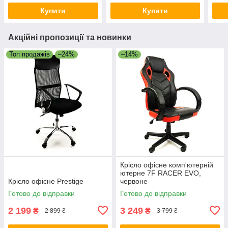
Купити
Купити
Акційні пропозиції та новинки
Топ продажів
–24%
–14%
Крісло офісне комп'ютерній
ютерне 7F RACER EVO,
Крісло офісне Prestige
червоне
Готово до відправки
Готово до відправки
2 199
3 249
₴
₴
2 899 ₴
3 799 ₴