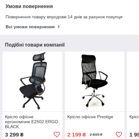
Умови повернення
Повернення товару впродовж 14 днів за рахунок покупця
Всі умови повернення
Подібні товари компанії
Крісло офісне
Крісло офісне Prestige
Кріс
ергономічне Е2502 ERGO
BLACK
3 299
2 199
1 9
₴
₴
2 899 ₴