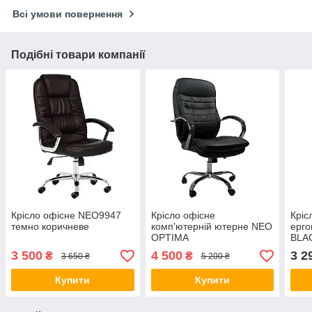
Всі умови повернення
Подібні товари компанії
Крісло офісне NEO9947
Крісло офісне
Кріс
темно коричневе
комп'ютерній ютерне NEO
ерг
OPTIMA
BLA
3 500
4 500
3 2
₴
₴
3 650 ₴
5 200 ₴
Купити
Купити