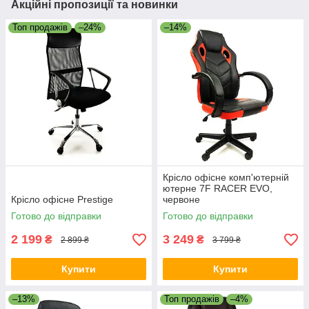
Акційні пропозиції та новинки
Топ продажів
–24%
–14%
Крісло офісне комп'ютерній
ютерне 7F RACER EVO,
Крісло офісне Prestige
червоне
Готово до відправки
Готово до відправки
2 199
3 249
₴
₴
2 899 ₴
3 799 ₴
Купити
Купити
–13%
Топ продажів
–4%