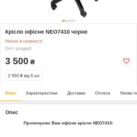
Крісло офісне NEO7410 чорне
Немає в наявності
Опт і роздріб
3 500
₴
2 950 ₴
від 5 шт.
Опис
Характеристики
Доставка
Оплата
Умови п
Опис
Пропонуємо Вам офісне крісло
NEO7410: