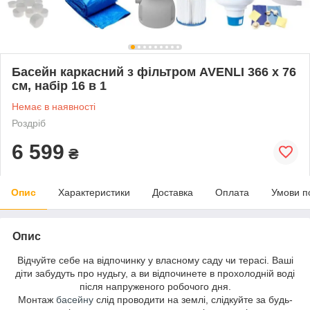
Басейн каркасний з фільтром AVENLI 366 х 76
см, набір 16 в 1
Немає в наявності
Роздріб
6 599
₴
Опис
Характеристики
Доставка
Оплата
Умови п
Опис
Відчуйте себе на відпочинку у власному саду чи терасі. Ваші
діти забудуть про нудьгу, а ви відпочинете в прохолодній воді
після напруженого робочого дня.
Монтаж
басейну
слід проводити на землі, слідкуйте за будь-