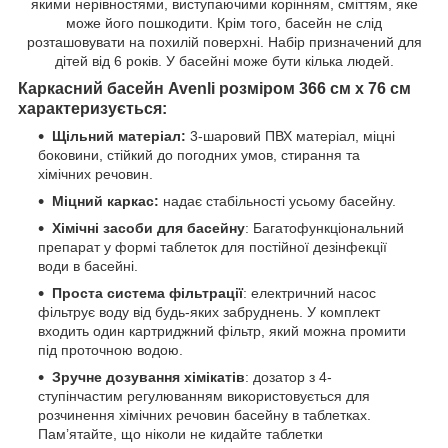
якими нерівностями, виступаючими корінням, сміттям, яке
може його пошкодити. Крім того, басейн не слід
розташовувати на похилій поверхні. Набір призначений для
дітей від 6 років. У басейні може бути кілька людей.
Каркасний басейн Avenli розміром 366 см х 76 см
характеризується:
Щільний матеріал:
3-шаровий ПВХ матеріал, міцні
боковини, стійкий до погодних умов, стирання та
хімічних речовин.
Міцний каркас:
надає стабільності усьому басейну.
Хімічні засоби для басейну
: Багатофункціональний
препарат у формі таблеток для постійної дезінфекції
води в басейні.
Проста система фільтрації
: електричний насос
фільтрує воду від будь-яких забруднень. У комплект
входить один картриджний фільтр, який можна промити
під проточною водою.
Зручне дозування хімікатів
: дозатор з 4-
ступінчастим регулюванням використовується для
розчинення хімічних речовин басейну в таблетках.
Пам’ятайте, що ніколи не кидайте таблетки