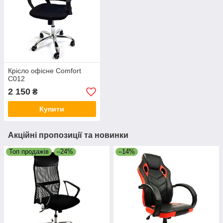
Крісло офісне Comfort
C012
2 150
₴
Купити
Акційні пропозиції та новинки
Топ продажів
–24%
–14%