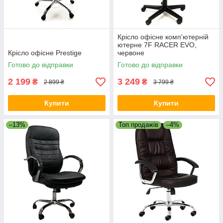
Крісло офісне комп'ютерній
ютерне 7F RACER EVO,
Крісло офісне Prestige
червоне
Готово до відправки
Готово до відправки
2 199
3 249
₴
₴
2 899 ₴
3 799 ₴
Купити
Купити
–13%
Топ продажів
–4%