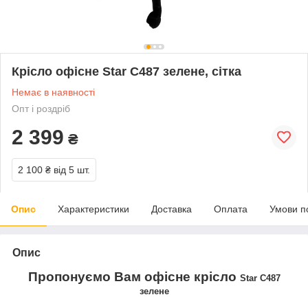
Крісло офісне Star C487 зелене, сітка
Немає в наявності
Опт і роздріб
2 399
₴
2 100 ₴
від 5 шт.
Опис
Характеристики
Доставка
Оплата
Умови п
Опис
Пропонуємо Вам офісне крісло
Star C487
зелене